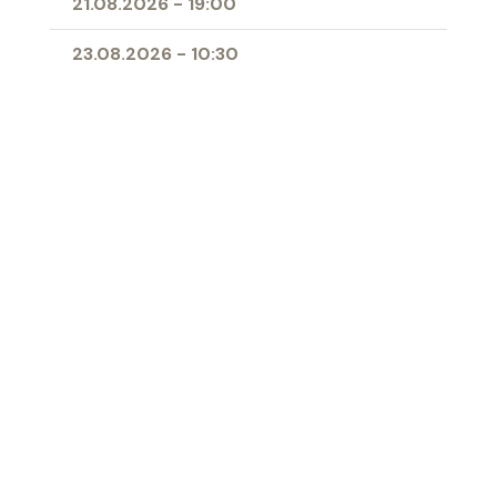
21.08.2026
-
19:00
23.08.2026
-
10:30
25.08.2026
-
09:00
28.08.2026
-
19:00
11.04.2027
-
10:00
- Erstkommunion
Ort
Herz-Jesu-Kirche Buchs
‹ Zur Übersicht