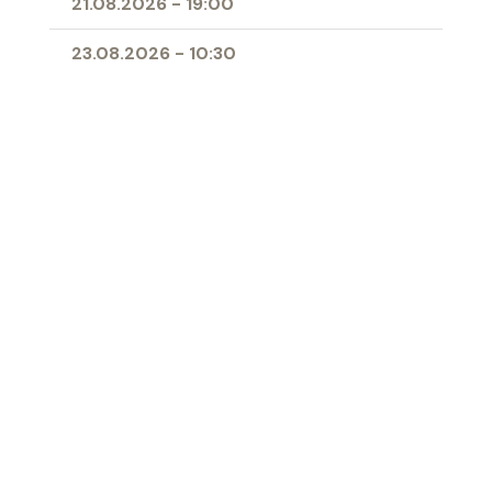
21.08.2026
-
19:00
23.08.2026
-
10:30
25.08.2026
-
09:00
28.08.2026
-
19:00
11.04.2027
-
10:00
- Erstkommunion
Ort
Herz-Jesu-Kirche Buchs
‹ Zur Übersicht