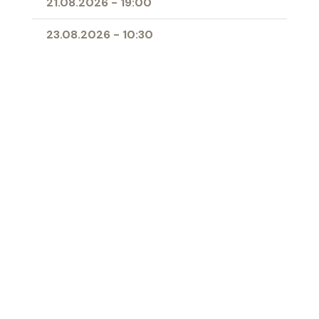
21.08.2026
-
19:00
23.08.2026
-
10:30
25.08.2026
-
09:00
28.08.2026
-
19:00
11.04.2027
-
10:00
- Erstkommunion
Ort
Herz-Jesu-Kirche Buchs
‹ Zur Übersicht