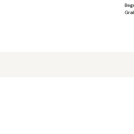
Beg
Gra
Gottesdienste
Buchs - Grabs
Gams