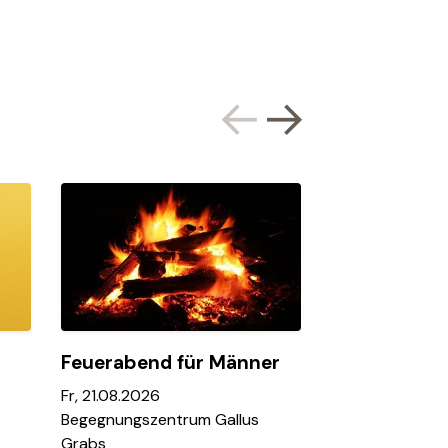
Feuerabend für Männer
Jassnachmit
Fr, 21.08.2026
Di, 25.08.2026
Begegnungszentrum Gallus
Pfarreiheim Buc
Grabs