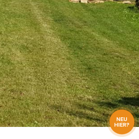
NEU
HIER?