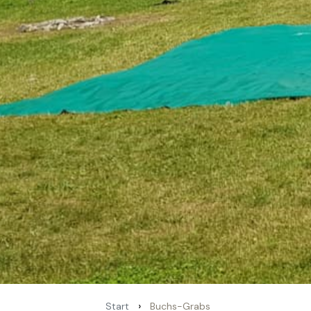
›
Start
Buchs-Grabs