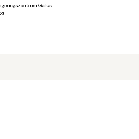
egnungszentrum Gallus
bs
Rosenkranzgebet
06
Do, 06.08.2026