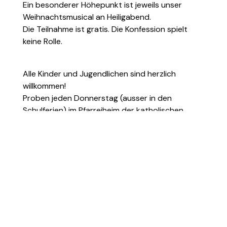
Ein besonderer Höhepunkt ist jeweils unser
Weihnachtsmusical an Heiligabend.
Die Teilnahme ist gratis. Die Konfession spielt
keine Rolle.
Alle Kinder und Jugendlichen sind herzlich
willkommen!
Proben jeden Donnerstag (ausser in den
Schulferien) im Pfarreiheim der katholischen
Kirche Buchs:
Ab 1. Kindergarten: 16.30 - 17.15 Uhr
Ab 2. Klasse: 17.20 - 18.15 Uhr
Infos und Anmeldung bei der Chorleiterin:
Marianne Schaub
m.schaub@kathbuchs.ch
078 880 30 38