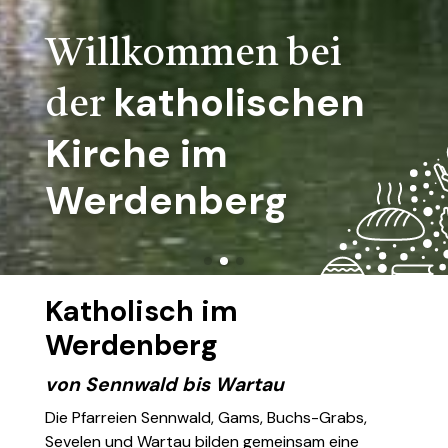
Willkommen bei
Willkommen bei
Willkommen bei
Willkommen bei
Willkommen bei
katholischen
katholischen
katholischen
katholischen
katholischen
der
der
der
der
der
Kirche
Kirche
Kirche
Kirche
Kirche
im
im
im
im
im
Werdenberg
Werdenberg
Werdenberg
Werdenberg
Werdenberg
Katholisch im
Werdenberg
von Sennwald bis Wartau
Die Pfarreien Sennwald, Gams, Buchs-Grabs,
Sevelen und Wartau bilden gemeinsam eine