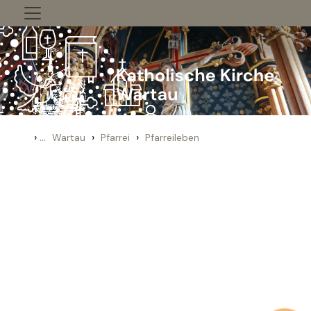
Zum Inhalt springen
›
...
›
›
Wartau
Pfarrei
Pfarreileben