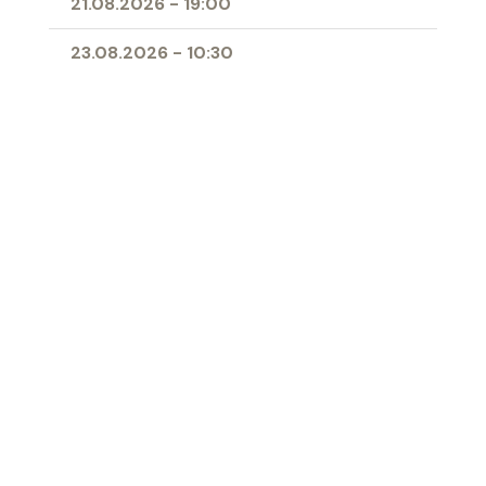
21.08.2026
-
19:00
23.08.2026
-
10:30
25.08.2026
-
09:00
28.08.2026
-
19:00
11.04.2027
-
10:00
- Erstkommunion
Ort
Herz-Jesu-Kirche Buchs
‹ Zur Übersicht