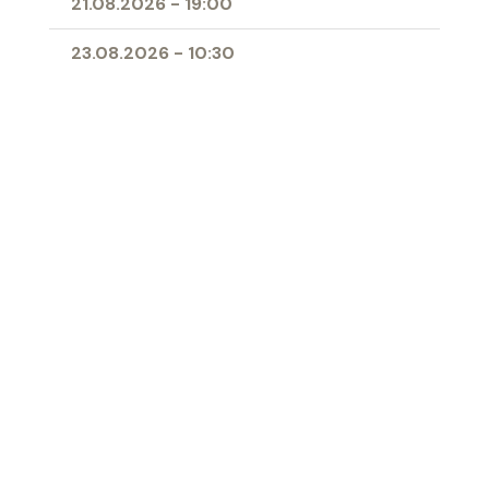
21.08.2026
-
19:00
23.08.2026
-
10:30
25.08.2026
-
09:00
28.08.2026
-
19:00
11.04.2027
-
10:00
- Erstkommunion
Ort
Herz-Jesu-Kirche Buchs
‹ Zur Übersicht