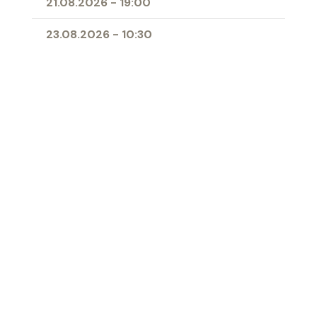
21.08.2026
-
19:00
23.08.2026
-
10:30
25.08.2026
-
09:00
28.08.2026
-
19:00
11.04.2027
-
10:00
- Erstkommunion
Ort
Herz-Jesu-Kirche Buchs
‹ Zur Übersicht