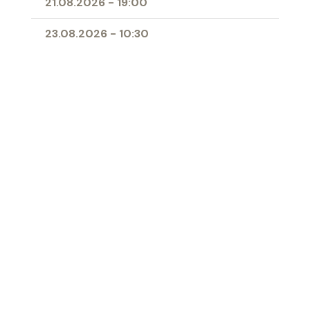
21.08.2026
-
19:00
23.08.2026
-
10:30
25.08.2026
-
09:00
28.08.2026
-
19:00
11.04.2027
-
10:00
- Erstkommunion
Ort
Herz-Jesu-Kirche Buchs
‹ Zur Übersicht