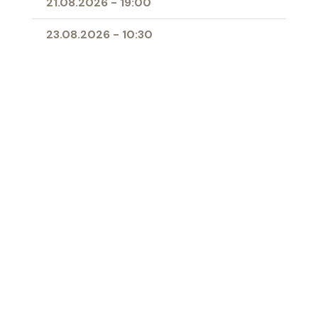
21.08.2026
-
19:00
23.08.2026
-
10:30
25.08.2026
-
09:00
28.08.2026
-
19:00
11.04.2027
-
10:00
- Erstkommunion
Ort
Herz-Jesu-Kirche Buchs
‹ Zur Übersicht