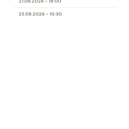
21.08.2026
-
19:00
23.08.2026
-
10:30
25.08.2026
-
09:00
28.08.2026
-
19:00
11.04.2027
-
10:00
- Erstkommunion
Ort
Herz-Jesu-Kirche Buchs
‹ Zur Übersicht