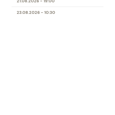
21.08.2026
-
19:00
23.08.2026
-
10:30
25.08.2026
-
09:00
28.08.2026
-
19:00
11.04.2027
-
10:00
- Erstkommunion
Ort
Herz-Jesu-Kirche
‹ Zur Übersicht