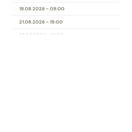
18.08.2026
-
09:00
21.08.2026
-
19:00
23.08.2026
-
10:30
25.08.2026
-
09:00
28.08.2026
-
19:00
11.04.2027
-
10:00
- Erstkommunion
Ort
Herz-Jesu-Kirche Buchs
‹ Zur Übersicht