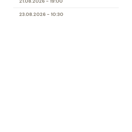
21.08.2026
-
19:00
23.08.2026
-
10:30
25.08.2026
-
09:00
28.08.2026
-
19:00
11.04.2027
-
10:00
- Erstkommunion
Ort
Herz-Jesu-Kirche Buchs
‹ Zur Übersicht