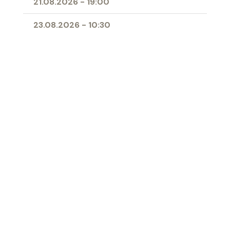
21.08.2026
-
19:00
23.08.2026
-
10:30
25.08.2026
-
09:00
28.08.2026
-
19:00
11.04.2027
-
10:00
- Erstkommunion
Ort
Herz-Jesu-Kirche Buchs
‹ Zur Übersicht