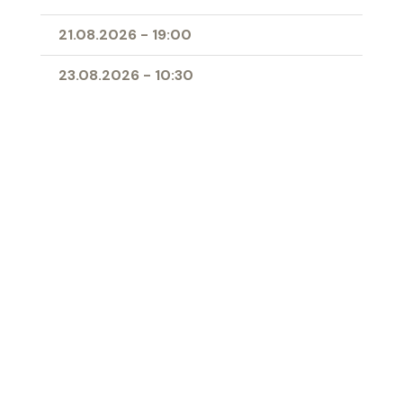
21.08.2026
-
19:00
23.08.2026
-
10:30
25.08.2026
-
09:00
28.08.2026
-
19:00
11.04.2027
-
10:00
- Erstkommunion
Ort
Herz-Jesu-Kirche Buchs
‹ Zur Übersicht