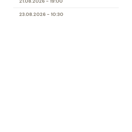
21.08.2026
-
19:00
23.08.2026
-
10:30
25.08.2026
-
09:00
28.08.2026
-
19:00
11.04.2027
-
10:00
- Erstkommunion
Ort
Herz-Jesu-Kirche Buchs
‹ Zur Übersicht