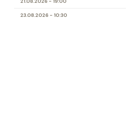
21.08.2026
-
19:00
23.08.2026
-
10:30
25.08.2026
-
09:00
28.08.2026
-
19:00
11.04.2027
-
10:00
- Erstkommunion
Ort
Herz-Jesu-Kirche Buchs
‹ Zur Übersicht