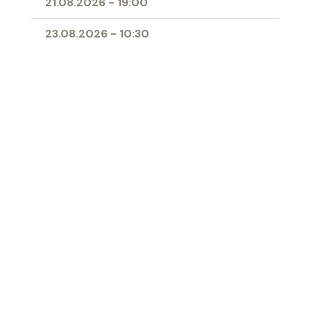
21.08.2026
-
19:00
23.08.2026
-
10:30
25.08.2026
-
09:00
28.08.2026
-
19:00
11.04.2027
-
10:00
- Erstkommunion
Ort
Herz-Jesu-Kirche Buchs
‹ Zur Übersicht