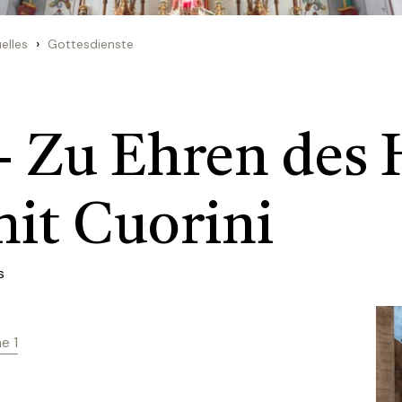
›
elles
Gottesdienste
- Zu Ehren des 
mit Cuorini
s
e 1