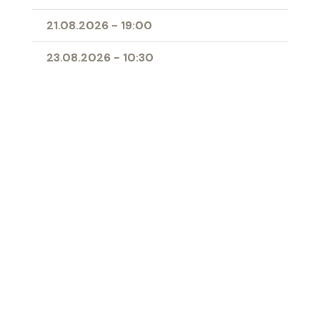
21.08.2026
-
19:00
23.08.2026
-
10:30
25.08.2026
-
09:00
28.08.2026
-
19:00
11.04.2027
-
10:00
- Erstkommunion
Ort
Herz-Jesu-Kirche Buchs
‹ Zur Übersicht