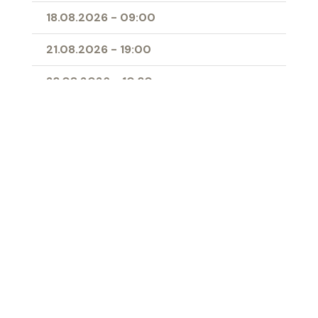
18.08.2026
-
09:00
21.08.2026
-
19:00
23.08.2026
-
10:30
25.08.2026
-
09:00
28.08.2026
-
19:00
11.04.2027
-
10:00
- Erstkommunion
Ort
Herz-Jesu-Kirche Buchs
‹ Zur Übersicht