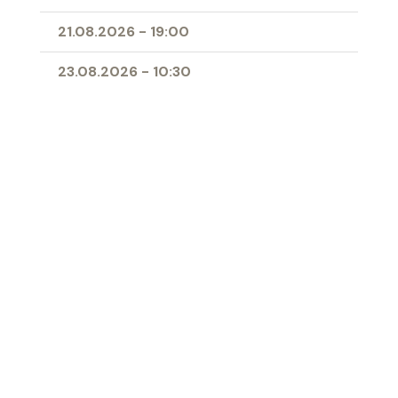
21.08.2026
-
19:00
23.08.2026
-
10:30
25.08.2026
-
09:00
28.08.2026
-
19:00
11.04.2027
-
10:00
- Erstkommunion
Ort
Herz-Jesu-Kirche Buchs
‹ Zur Übersicht