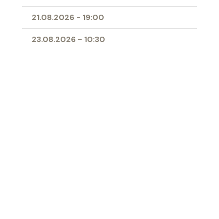
21.08.2026
-
19:00
23.08.2026
-
10:30
25.08.2026
-
09:00
28.08.2026
-
19:00
11.04.2027
-
10:00
- Erstkommunion
Ort
Herz-Jesu-Kirche Buchs
‹ Zur Übersicht