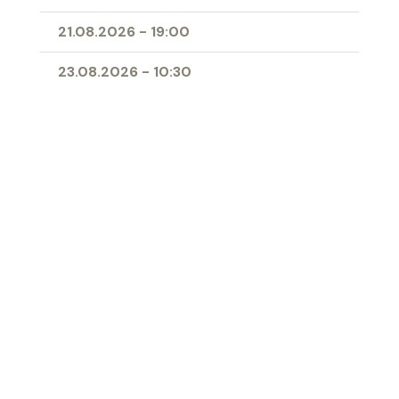
21.08.2026
-
19:00
23.08.2026
-
10:30
25.08.2026
-
09:00
28.08.2026
-
19:00
11.04.2027
-
10:00
- Erstkommunion
Ort
Herz-Jesu-Kirche Buchs
‹ Zur Übersicht