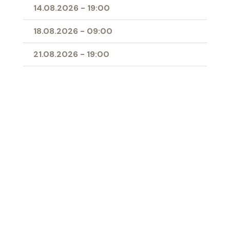
14.08.2026
-
19:00
18.08.2026
-
09:00
21.08.2026
-
19:00
23.08.2026
-
10:30
25.08.2026
-
09:00
28.08.2026
-
19:00
11.04.2027
-
10:00
- Erstkommunion
Ort
Herz-Jesu-Kirche Buchs
‹ Zur Übersicht