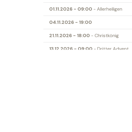
01.11.2026
-
09:00
- Allerheiligen
04.11.2026
-
19:00
21.11.2026
-
18:00
- Christkönig
13.12.2026
-
09:00
- Dritter Advent
24.12.2026
-
17:00
- Heilig Abend
27.12.2026
-
09:00
- Heilige Familie
Ort
Kath. Kirche Sevelen
‹ Zur Übersicht