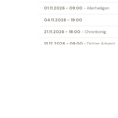
01.11.2026
-
09:00
- Allerheiligen
04.11.2026
-
19:00
21.11.2026
-
18:00
- Christkönig
13.12.2026
-
09:00
- Dritter Advent
24.12.2026
-
17:00
- Heilig Abend
27.12.2026
-
09:00
- Heilige Familie
Ort
Kath. Kirche Sevelen
‹ Zur Übersicht