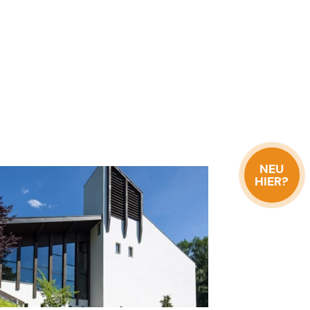
NEU
HIER?