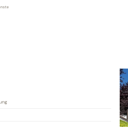
enste
nung