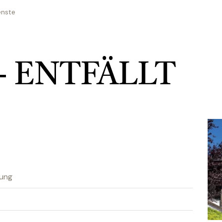
enste
 - ENTFÄLLT
nung