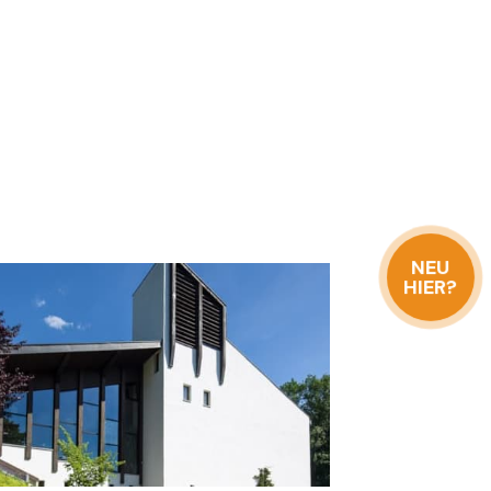
NEU
HIER?