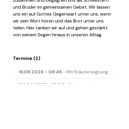
zusammen und begegnen uns als Schwestern
und Brüder im gemeinsamen Gebet. Wir lassen
uns ein auf Gottes Gegenwart unter uns, wenn
wir sein Wort hören und das Brot unter uns
teilen. Hier tanken wir auf und gehen gestärkt
von seinem Segen hinaus in unseren Alltag.
Termine (2)
16.08.2026
-
08:45
- Mit Kräutersegnung
04.04.2027
-
10:00
- Erstkommunion
Ort
Begegnungszentrum Gallus Grabs
‹ Zur Übersicht