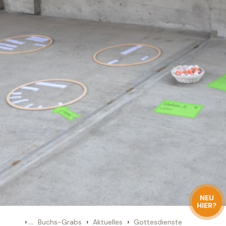
NEU
HIER?
›
...
›
›
Buchs-Grabs
Aktuelles
Gottesdienste