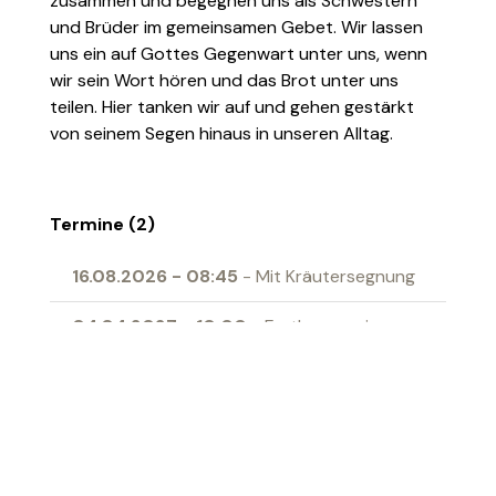
zusammen und begegnen uns als Schwestern
und Brüder im gemeinsamen Gebet. Wir lassen
uns ein auf Gottes Gegenwart unter uns, wenn
wir sein Wort hören und das Brot unter uns
teilen. Hier tanken wir auf und gehen gestärkt
von seinem Segen hinaus in unseren Alltag.
Termine (2)
16.08.2026
-
08:45
- Mit Kräutersegnung
04.04.2027
-
10:00
- Erstkommunion
Ort
Begegnungszentrum Gallus Grabs
‹ Zur Übersicht