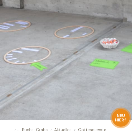
NEU
HIER?
›
...
›
›
Buchs-Grabs
Aktuelles
Gottesdienste