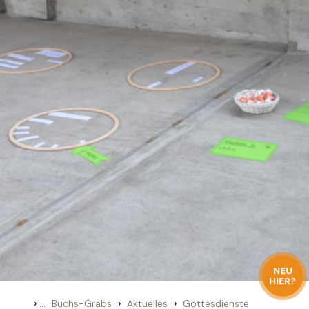
NEU
HIER?
›
...
›
›
Buchs-Grabs
Aktuelles
Gottesdienste