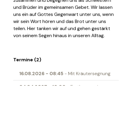
zusammen und begegnen uns als Schwestern
und Brüder im gemeinsamen Gebet. Wir lassen
uns ein auf Gottes Gegenwart unter uns, wenn
wir sein Wort hören und das Brot unter uns
teilen. Hier tanken wir auf und gehen gestärkt
von seinem Segen hinaus in unseren Alltag.
Termine (2)
16.08.2026
-
08:45
- Mit Kräutersegnung
04.04.2027
-
10:00
- Erstkommunion
Ort
Begegnungszentrum Gallus Grabs
‹ Zur Übersicht