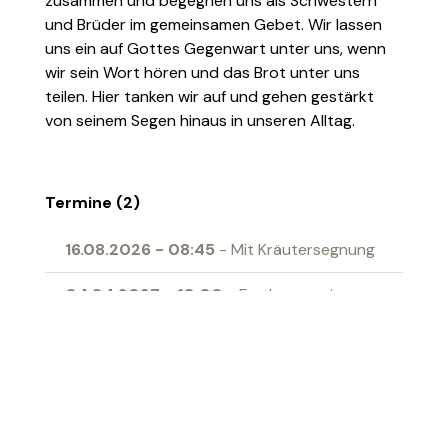
zusammen und begegnen uns als Schwestern
und Brüder im gemeinsamen Gebet. Wir lassen
uns ein auf Gottes Gegenwart unter uns, wenn
wir sein Wort hören und das Brot unter uns
teilen. Hier tanken wir auf und gehen gestärkt
von seinem Segen hinaus in unseren Alltag.
Termine (2)
16.08.2026
-
08:45
- Mit Kräutersegnung
04.04.2027
-
10:00
- Erstkommunion
Ort
Begegnungszentrum Gallus Grabs
‹ Zur Übersicht