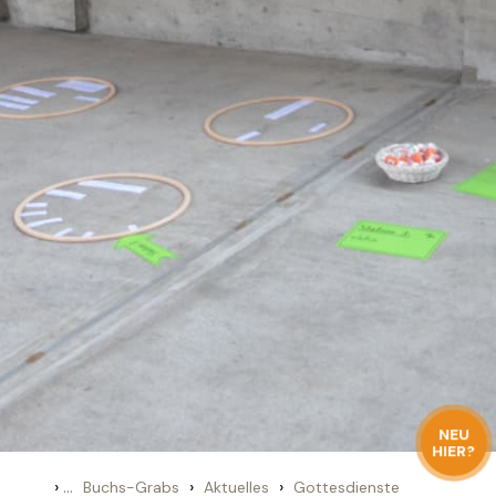
NEU
HIER?
›
...
›
›
Buchs-Grabs
Aktuelles
Gottesdienste