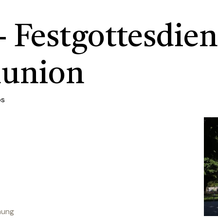
- Festgottesdien
union
bs
nung