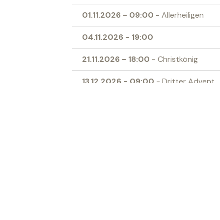
01.11.2026
-
09:00
- Allerheiligen
04.11.2026
-
19:00
21.11.2026
-
18:00
- Christkönig
13.12.2026
-
09:00
- Dritter Advent
24.12.2026
-
17:00
- Heilig Abend
27.12.2026
-
09:00
- Heilige Familie
Ort
Kath. Kirche Sevelen
‹ Zur Übersicht