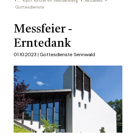
›
...
›
›
Kath. Kirche im Werdenberg
Aktuelles
Gottesdienste
Messfeier -
Erntedank
01.10.2023 |
Gottesdienste Sennwald