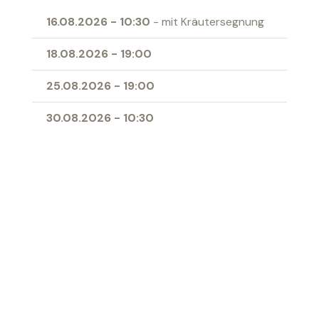
16.08.2026
-
10:30
- mit Kräutersegnung
18.08.2026
-
19:00
25.08.2026
-
19:00
30.08.2026
-
10:30
Ort
Antoniuskirche Sennwald
‹ Zur Übersicht
Katholische Kirche Werdenberg