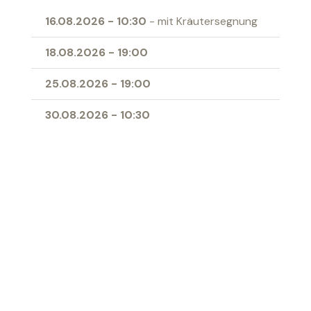
16.08.2026
-
10:30
- mit Kräutersegnung
18.08.2026
-
19:00
25.08.2026
-
19:00
30.08.2026
-
10:30
Ort
Antoniuskirche Sennwald
‹ Zur Übersicht
Katholische Kirche Werdenberg