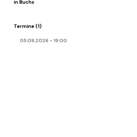
in Buchs
Termine (1)
05.09.2026
-
19:00
Ort
Herz-Jesu-Kirche Buchs
‹ Zur Übersicht
Katholische Kirche Werdenberg
Impressum
|
Datenschutz