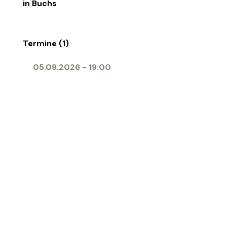
in Buchs
Termine (1)
05.09.2026
-
19:00
Ort
Herz-Jesu-Kirche Buchs
‹ Zur Übersicht
Katholische Kirche Werdenberg
Impressum
|
Datenschutz