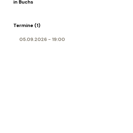
in Buchs
Termine (1)
05.09.2026
-
19:00
Ort
Herz-Jesu-Kirche Buchs
‹ Zur Übersicht
Katholische Kirche Werdenberg
Impressum
|
Datenschutz