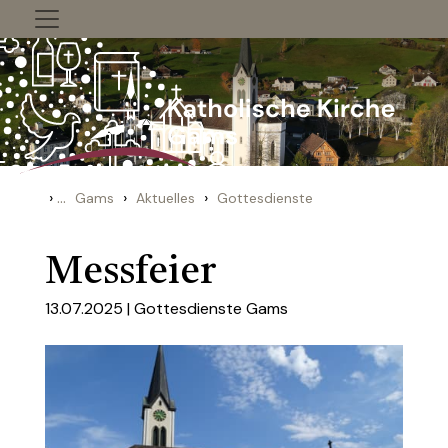
Zum Inhalt springen
›
...
›
›
Gams
Aktuelles
Gottesdienste
Messfeier
13.07.2025 |
Gottesdienste Gams