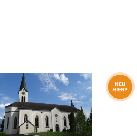
NEU
HIER?