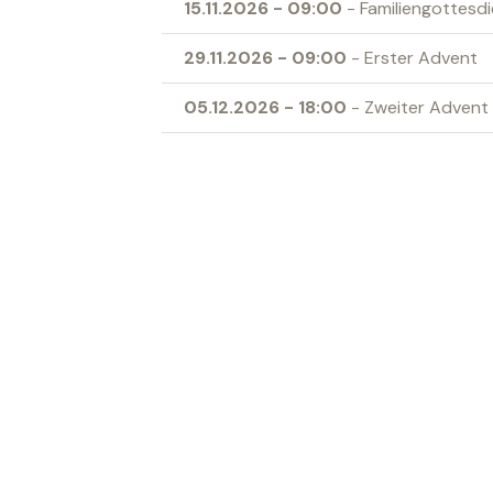
15.11.2026
-
09:00
- Familiengottesd
29.11.2026
-
09:00
- Erster Advent
05.12.2026
-
18:00
- Zweiter Advent
19.12.2026
-
18:00
- Vierter Advent
24.12.2026
-
22:30
- Heilige Nacht
Ort
Kath. Kirche Sevelen
‹ Zur Übersicht