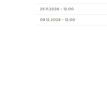
25.11.2026
-
12:00
09.12.2026
-
12:00
23.12.2026
-
12:00
13.01.2027
-
12:00
Ort
Herz-Jesu-Kirche Buchs
‹ Zur Übersicht