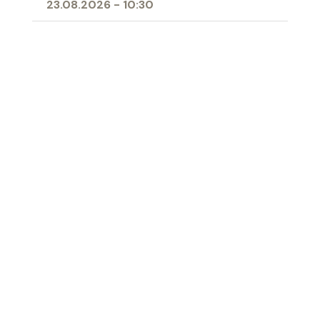
23.08.2026
-
10:30
20.09.2026
-
10:30
- ökumenisch
08.11.2026
-
10:30
20.12.2026
-
17:00
- zu Abendrorate
Ort
Pfarreiheim Buchs, mit Beginn in der Kirche
‹ Zur Übersicht
Katholische Kirche Werdenberg
Impressum
|
Datenschutz