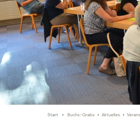
›
›
›
Start
Buchs-Grabs
Aktuelles
Veran